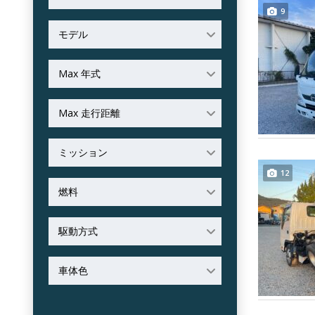
9
モデル
Max 年式
Max 走行距離
ミッション
12
燃料
駆動方式
車体色