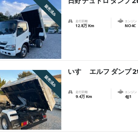
日野 デュトロ ダンプ 2t
販売済み
走行距離
エンジン
12.8万 Km
NO4C
いすゞ エルフ ダンプ 2t
販売済み
走行距離
エンジン
9.4万 Km
4JJ1