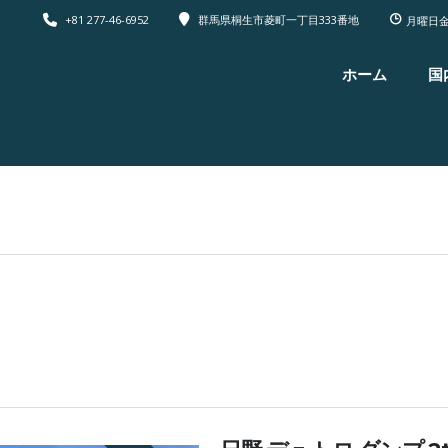
+81 277-46-6952
群馬県桐生市菱町一丁目333番地
月曜日金
ホーム
国