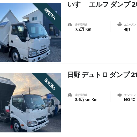
いすゞ エルフ ダンプ 2t
販売済み
走行距離
エンジン
7.2万 Km
4JJ1
日野 デュトロ ダンプ 2t
販売済み
走行距離
エンジン
8.6万km Km
NO4C