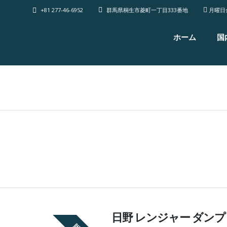
+81 277-46-6952
群馬県桐生市菱町一丁目333番地
月曜日
ホーム
国
日野 レンジャー ダンプ 