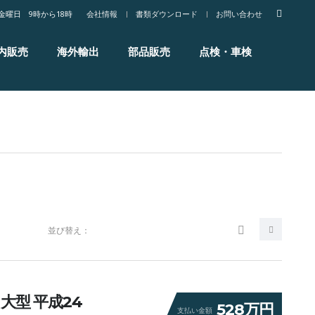
金曜日 9時から18時
会社情報
書類ダウンロード
お問い合わせ
内販売
海外輸出
部品販売
点検・車検
並び替え：
大型 平成24
528万円
支払い金額