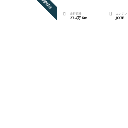
販売済み
走行距離
エンジン
27.4万 Km
JO7E