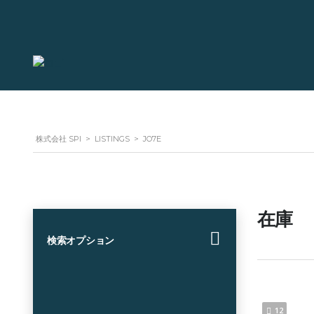
株式会社 SPI
>
LISTINGS
>
JO7E
在庫
検索オプション
12