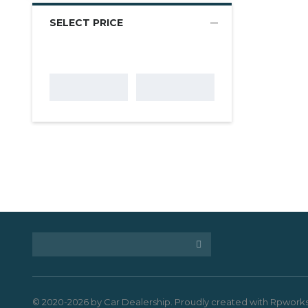
SELECT PRICE
© 2020-2026 by Car Dealership. Proudly created with Rpwork