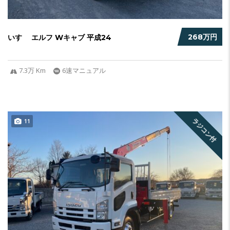
268万円
いすゞ エルフ Wキャブ 平成24
7.3万 Km
6速マニュアル
ラジコン付
11