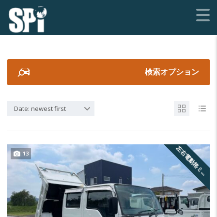
検索オプション
Date: newest first
左
右
電
動
格
ミ
ー
13
ラ