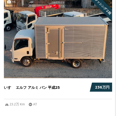
ラッシング２段
15
236万円
いすゞ エルフ アルミ バン 平成25
23.2万 Km
AT