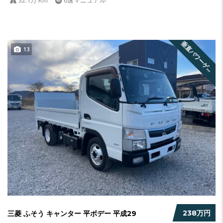
垂
直
パ
ワ
ー
ゲ
ト
付
13
ー
238万円
三菱 ふそう キャンター 平ボデー 平成29