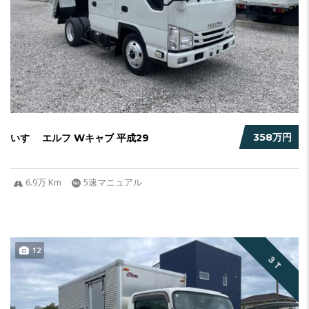
358万円
いすゞ エルフ Wキャブ 平成29
6.9万 Km
5速マニュアル
12
３Ｔ