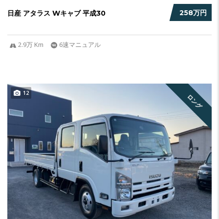
258万円
日産 アタラス Wキャブ 平成30
2.9万 Km
6速マニュアル
12
ロング