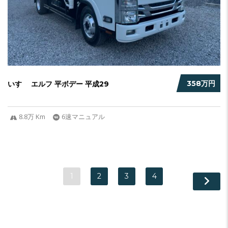
358万円
いすゞ エルフ 平ボデー 平成29
8.8万 Km
6速マニュアル
1
2
3
4