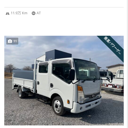
11.9万 Km
AT
垂
直
パ
ワ
ー
ゲ
ト
付
11
ー