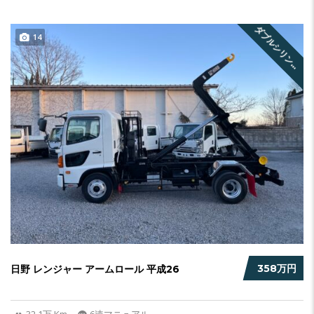
ダ
ブ
ル
シ
リ
ン
ー
14
ダ
358万円
日野 レンジャー アームロール 平成26
32.1万 Km
6速マニュアル