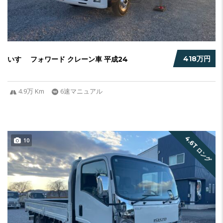
418万円
いすゞ フォワード クレーン車 平成24
4.9万 Km
6速マニュアル
4.6T ロング
10