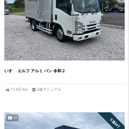
いすゞ エルフ アルミ バン 令和２
17.4万 Km
6速マニュアル
11
５速MT