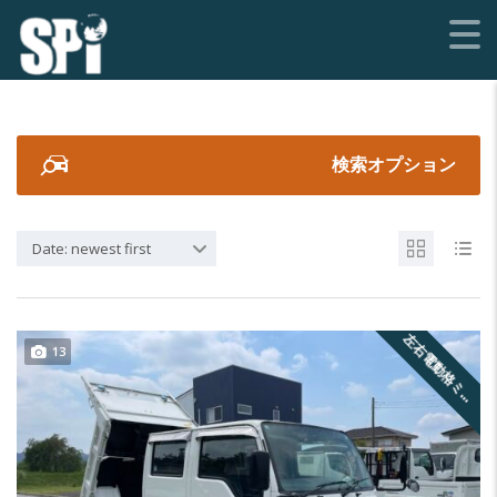
検索オプション
Date: newest first
左
右
電
動
格
ミ
ー
13
ラ