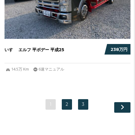
238万円
いすゞ エルフ 平ボデー 平成25
14.5万 Km
6速マニュアル
1
2
3