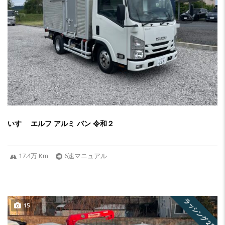
いすゞ エルフ アルミ バン 令和２
17.4万 Km
6速マニュアル
ラッシング２段
15