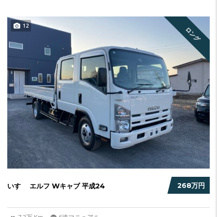
12
ロング
268万円
いすゞ エルフ Wキャブ 平成24
7.3万 Km
6速マニュアル