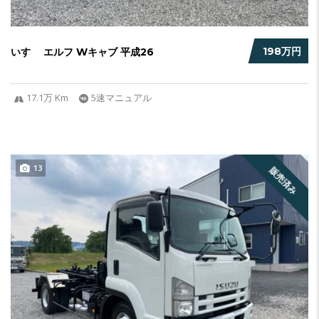
198万円
いすゞ エルフ Wキャブ 平成26
17.1万 Km
5速マニュアル
13
販売済み