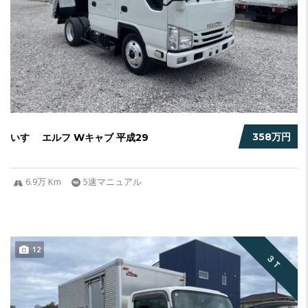
358万円
いすゞ エルフ Wキャブ 平成29
6.9万 Km
5速マニュアル
12
３Ｔ