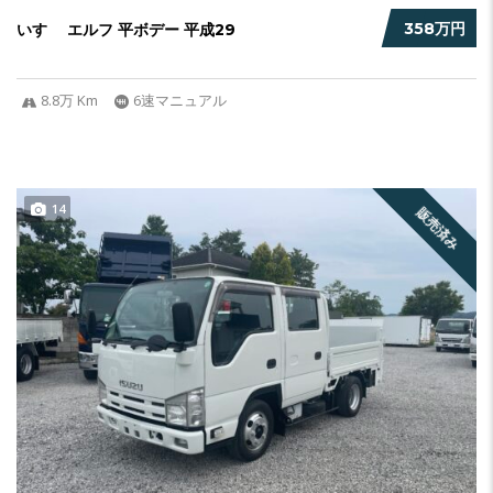
358万円
いすゞ エルフ 平ボデー 平成29
8.8万 Km
6速マニュアル
14
販売済み