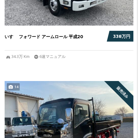
338万円
いすゞ フォワード アームロール 平成20
34.3万 Km
6速マニュアル
14
販売済み