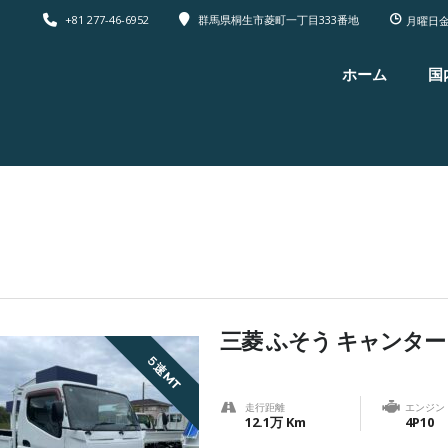
+81 277-46-6952
群馬県桐生市菱町一丁目333番地
月曜日金
ホーム
国
三菱 ふそう キャンター
５速MT
走行距離
エンジン
12.1万 Km
4P10