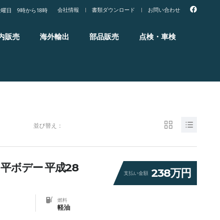
会社情報
書類ダウンロード
お問い合わせ
曜日 9時から18時
内販売
海外輸出
部品販売
点検・車検
並び替え：
 平ボデー 平成28
238万円
支払い金額
燃料
軽油