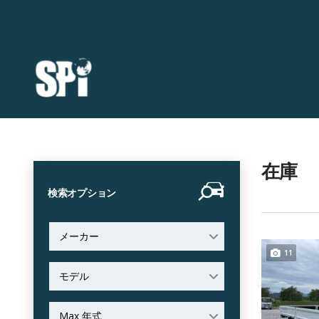
在庫
検索オプション
メーカー
11
モデル
Max 年式