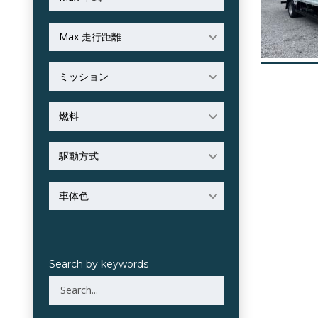
Max 走行距離
ミッション
燃料
駆動方式
車体色
Search by keywords