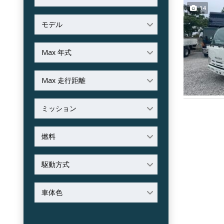
14
モデル
Max 年式
Max 走行距離
ミッション
燃料
駆動方式
車体色