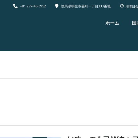
+81 277-46-6952
群馬県桐生市菱町一丁目333番地
月曜日金
ホーム
国