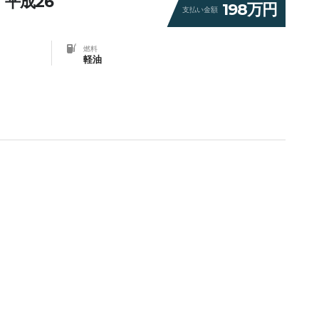
 平成26
198万円
支払い金額
燃料
軽油