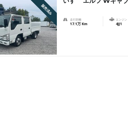
いすゞ エルフ Wキャブ
販売済み
走行距離
エンジン
17.1万 Km
4JJ1