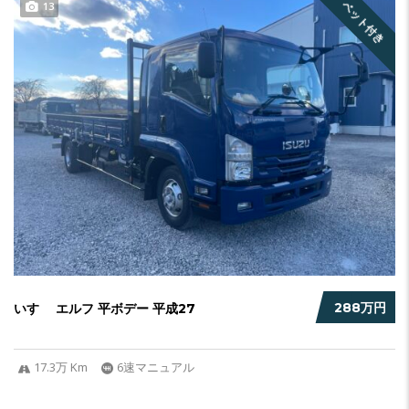
ベット付き
13
288万円
いすゞ エルフ 平ボデー 平成27
17.3万 Km
6速マニュアル