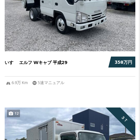
358万円
いすゞ エルフ Wキャブ 平成29
6.9万 Km
5速マニュアル
12
３Ｔ