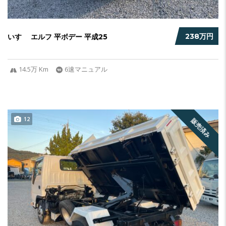
238万円
いすゞ エルフ 平ボデー 平成25
14.5万 Km
6速マニュアル
12
販売済み