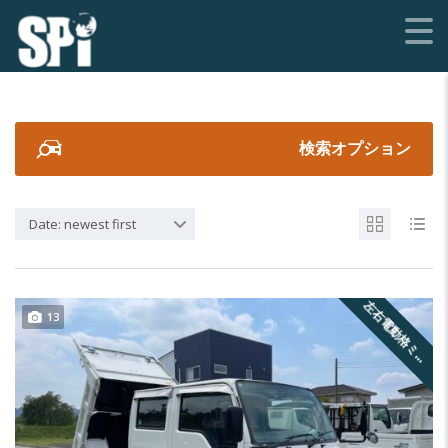
検索オプション
Date: newest first
左
右
電
動
格
ミ
ー
13
ラ