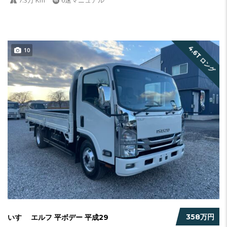
4.6T ロング
10
358万円
いすゞ エルフ 平ボデー 平成29