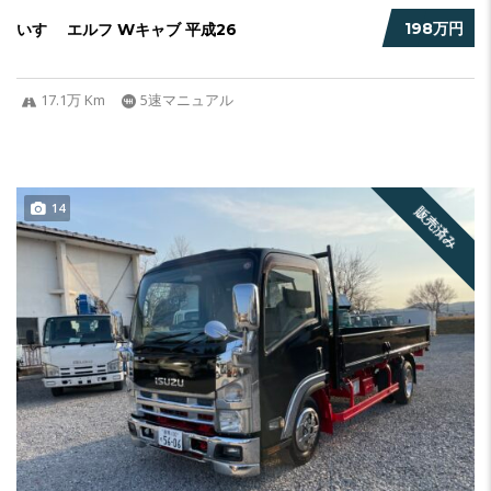
198万円
いすゞ エルフ Wキャブ 平成26
17.1万 Km
5速マニュアル
14
販売済み