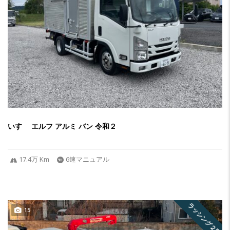
いすゞ エルフ アルミ バン 令和２
17.4万 Km
6速マニュアル
ラッシング２段
15