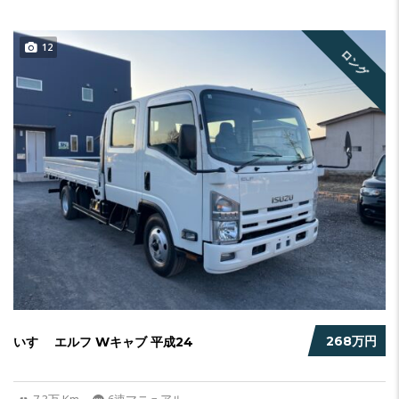
12
ロング
268万円
いすゞ エルフ Wキャブ 平成24
7.3万 Km
6速マニュアル