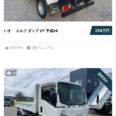
258万円
いすゞ エルフ ダンプ 2T 平成26
9.4万 Km
5速マニュアル
10
販売済み